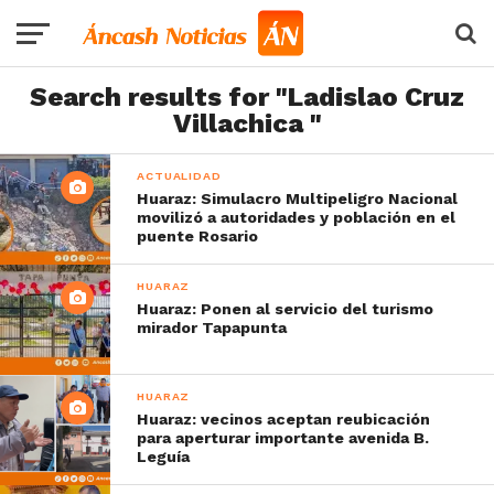
Search results for "Ladislao Cruz
Villachica "
ACTUALIDAD
Huaraz: Simulacro Multipeligro Nacional
movilizó a autoridades y población en el
puente Rosario
HUARAZ
Huaraz: Ponen al servicio del turismo
mirador Tapapunta
HUARAZ
Huaraz: vecinos aceptan reubicación
para aperturar importante avenida B.
Leguía