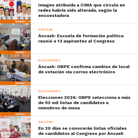
Imagen atribuida a CIMA que circula en
redes habría sido alterada, según la
encuestadora
ÁNCASH
Áncash: Escuela de formación política
reunió a 13 aspirantes al Congreso
ELECCIONES
Áncash: ONPE confirma cambios de local
de votación vía correo electrónico
ELECCIONES
Elecciones 2026: ONPE selecciona a más
de 92 mil listas de candidatos a
miembros de mesa
ÁNCASH
En 20 días se conocerán listas oficiales
de candidatos al Congreso por Áncash