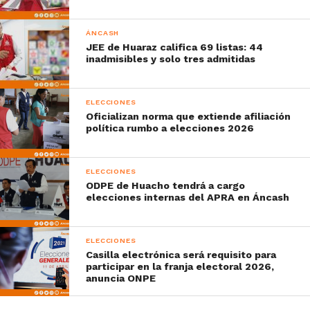
ÁNCASH
JEE de Huaraz califica 69 listas: 44
inadmisibles y solo tres admitidas
ELECCIONES
Oficializan norma que extiende afiliación
política rumbo a elecciones 2026
ELECCIONES
ODPE de Huacho tendrá a cargo
elecciones internas del APRA en Áncash
ELECCIONES
Casilla electrónica será requisito para
participar en la franja electoral 2026,
anuncia ONPE