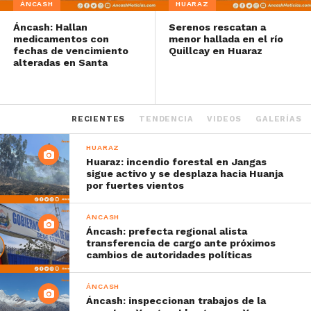
ÁNCASH
HUARAZ
Áncash: Hallan
Serenos rescatan a
medicamentos con
menor hallada en el río
fechas de vencimiento
Quillcay en Huaraz
alteradas en Santa
RECIENTES
TENDENCIA
VIDEOS
GALERÍAS
HUARAZ
Huaraz: incendio forestal en Jangas
sigue activo y se desplaza hacia Huanja
por fuertes vientos
ÁNCASH
Áncash: prefecta regional alista
transferencia de cargo ante próximos
cambios de autoridades políticas
ÁNCASH
Áncash: inspeccionan trabajos de la