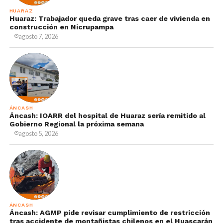
HUARAZ
Huaraz: Trabajador queda grave tras caer de vivienda en
construcción en Nicrupampa
agosto 7, 2026
ÁNCASH
Áncash: IOARR del hospital de Huaraz sería remitido al
Gobierno Regional la próxima semana
agosto 5, 2026
ÁNCASH
Áncash: AGMP pide revisar cumplimiento de restricción
tras accidente de montañistas chilenos en el Huascarán