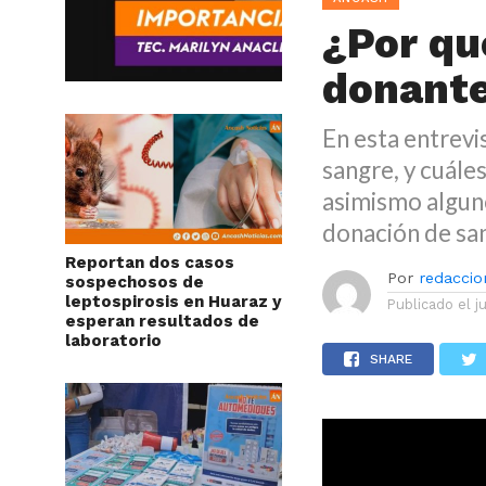
¿Por qu
donante
En esta entrevi
sangre, y cuáles
asimismo alguno
donación de sa
Reportan dos casos
Por
redaccion
sospechosos de
leptospirosis en Huaraz y
Publicado el
j
esperan resultados de
laboratorio
SHARE