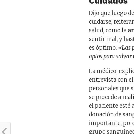
Cuidados
Dijo que luego d
cuidarse, reiter
salud, como la
a
sentir mal, y ha
es óptimo.
«Las p
aptos para salvar
La médico, expli
entrevista con e
personales que s
se procede a real
el paciente esté
donación de sang
importante, porq
grupo sanguíneo 