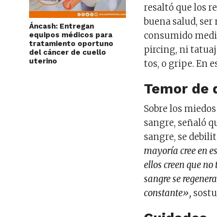
resaltó que los r
buena salud, ser
Áncash: Entregan
consumido medic
equipos médicos para
tratamiento oportuno
pircing, ni tatu
del cáncer de cuello
uterino
tos, o gripe. En 
Temor de 
Sobre los miedos
sangre, señaló q
sangre, se debili
mayoría cree en es
ellos creen que no 
sangre se regenera
constante»,
sostu