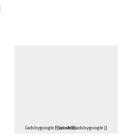
DEPORTES
DENUNCIAS WHATSAPP
(adsbygoogle = window.adsbygoogle || []).push({});