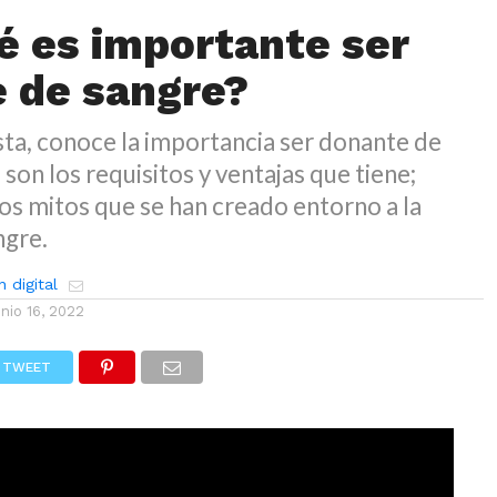
é es importante ser
 de sangre?
sta, conoce la importancia ser donante de
 son los requisitos y ventajas que tiene;
s mitos que se han creado entorno a la
ngre.
 digital
unio 16, 2022
TWEET