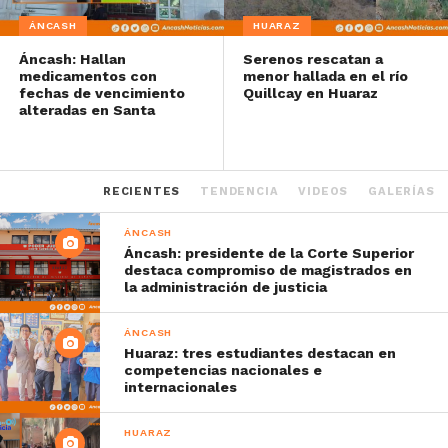
ÁNCASH
HUARAZ
Áncash: Hallan
Serenos rescatan a
medicamentos con
menor hallada en el río
fechas de vencimiento
Quillcay en Huaraz
alteradas en Santa
RECIENTES
TENDENCIA
VIDEOS
GALERÍAS
ÁNCASH
Áncash: presidente de la Corte Superior
destaca compromiso de magistrados en
la administración de justicia
ÁNCASH
Huaraz: tres estudiantes destacan en
competencias nacionales e
internacionales
HUARAZ