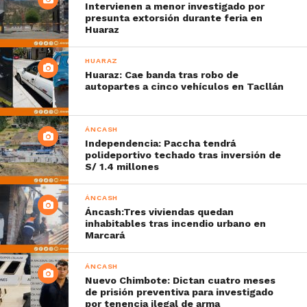
Intervienen a menor investigado por
presunta extorsión durante feria en
Huaraz
HUARAZ
Huaraz: Cae banda tras robo de
autopartes a cinco vehículos en Tacllán
ÁNCASH
Independencia: Paccha tendrá
polideportivo techado tras inversión de
S/ 1.4 millones
ÁNCASH
Áncash:Tres viviendas quedan
inhabitables tras incendio urbano en
Marcará
ÁNCASH
Nuevo Chimbote: Dictan cuatro meses
de prisión preventiva para investigado
por tenencia ilegal de arma