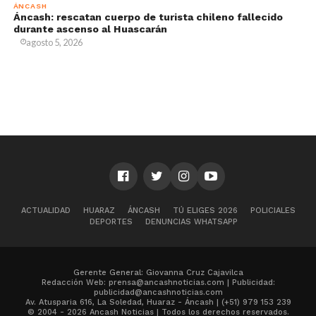
ÁNCASH
Áncash: rescatan cuerpo de turista chileno fallecido
durante ascenso al Huascarán
agosto 5, 2026
ACTUALIDAD
HUARAZ
ÁNCASH
TÚ ELIGES 2026
POLICIALES
DEPORTES
DENUNCIAS WHATSAPP
Gerente General: Giovanna Cruz Cajavilca
Redacción Web: prensa@ancashnoticias.com | Publicidad:
publicidad@ancashnoticias.com
Av. Atusparia 616, La Soledad, Huaraz - Áncash | (+51) 979 153 239
© 2004 - 2026 Ancash Noticias | Todos los derechos reservados.