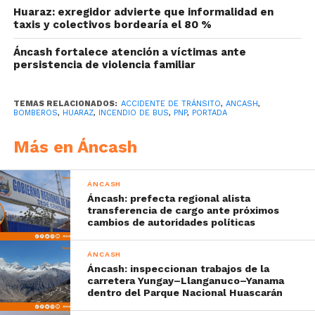
Huaraz: exregidor advierte que informalidad en
taxis y colectivos bordearía el 80 %
Áncash fortalece atención a víctimas ante
persistencia de violencia familiar
TEMAS RELACIONADOS:
ACCIDENTE DE TRÁNSITO
,
ANCASH
,
BOMBEROS
,
HUARAZ
,
INCENDIO DE BUS
,
PNP
,
PORTADA
Más en Áncash
ÁNCASH
Áncash: prefecta regional alista
transferencia de cargo ante próximos
cambios de autoridades políticas
ÁNCASH
Áncash: inspeccionan trabajos de la
carretera Yungay–Llanganuco–Yanama
dentro del Parque Nacional Huascarán