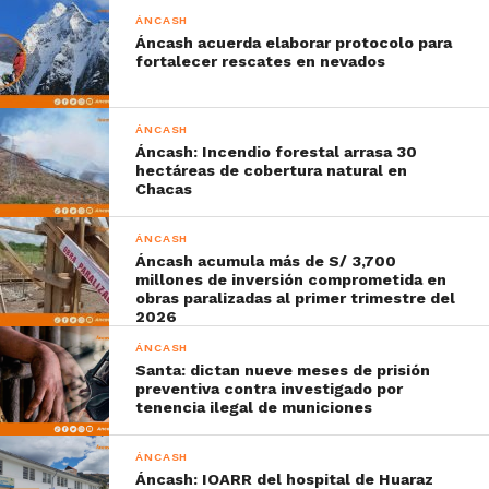
ÁNCASH
Áncash acuerda elaborar protocolo para
fortalecer rescates en nevados
ÁNCASH
Áncash: Incendio forestal arrasa 30
hectáreas de cobertura natural en
Chacas
ÁNCASH
Áncash acumula más de S/ 3,700
millones de inversión comprometida en
obras paralizadas al primer trimestre del
2026
ÁNCASH
Santa: dictan nueve meses de prisión
preventiva contra investigado por
tenencia ilegal de municiones
ÁNCASH
Áncash: IOARR del hospital de Huaraz