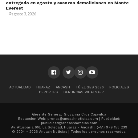
entregado en agosto y avanzan demoliciones en Monte
Everest
agosto 3, 2026
ACTUALIDAD
HUARAZ
ÁNCASH
TÚ ELIGES 2026
POLICIALES
DEPORTES
DENUNCIAS WHATSAPP
Gerente General: Giovanna Cruz Cajavilca
Redacción Web: prensa@ancashnoticias.com | Publicidad:
publicidad@ancashnoticias.com
Av. Atusparia 616, La Soledad, Huaraz - Áncash | (+51) 979 153 239
© 2004 - 2026 Ancash Noticias | Todos los derechos reservados.