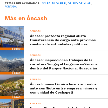
TEMAS RELACIONADOS:
IVO BALDI GABIRRI
,
OBISPO DE HUARI
,
PORTADA
Más en Áncash
ÁNCASH
Áncash: prefecta regional alista
transferencia de cargo ante próximos
cambios de autoridades políticas
ÁNCASH
Áncash: inspeccionan trabajos de la
carretera Yungay–Llanganuco–Yanama
dentro del Parque Nacional Huascarán
ÁNCASH
Áncash: mesa técnica busca acuerdos
ante conflicto entre empresa minera y
comunidad de Cochapetí
ÁNCASH