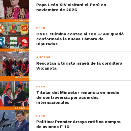
Papa León XIV visitará el Perú en
noviembre de 2026
PERÚ
ONPE culmina conteo al 100%: Así quedó
conformada la nueva Cámara de
Diputados
ÁNCASH
Rescatan a turista israelí de la cordillera
Vilcanota
PERÚ
Titular del Mincetur renuncia en medio
de controversia por acuerdos
internacionales
PERÚ
Política: Premier Arroyo ratifica compra
de aviones F-16