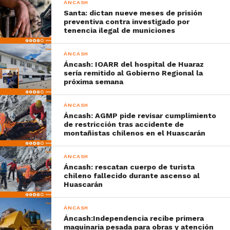
ÁNCASH
Santa: dictan nueve meses de prisión
preventiva contra investigado por
tenencia ilegal de municiones
ÁNCASH
Áncash: IOARR del hospital de Huaraz
sería remitido al Gobierno Regional la
próxima semana
ÁNCASH
Áncash: AGMP pide revisar cumplimiento
de restricción tras accidente de
montañistas chilenos en el Huascarán
ÁNCASH
Áncash: rescatan cuerpo de turista
chileno fallecido durante ascenso al
Huascarán
ÁNCASH
Áncash:Independencia recibe primera
maquinaria pesada para obras y atención