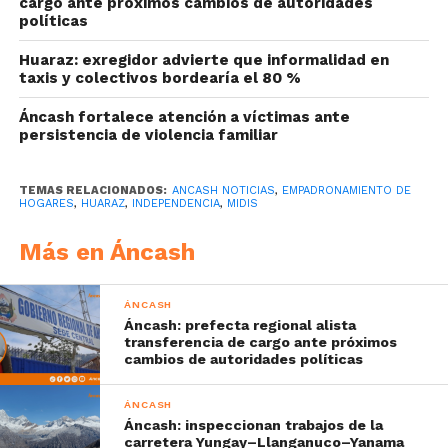
cargo ante próximos cambios de autoridades
políticas
Huaraz: exregidor advierte que informalidad en
taxis y colectivos bordearía el 80 %
Áncash fortalece atención a víctimas ante
persistencia de violencia familiar
TEMAS RELACIONADOS:
ANCASH NOTICIAS
,
EMPADRONAMIENTO DE
HOGARES
,
HUARAZ
,
INDEPENDENCIA
,
MIDIS
Más en Áncash
ÁNCASH
Áncash: prefecta regional alista
transferencia de cargo ante próximos
cambios de autoridades políticas
ÁNCASH
Áncash: inspeccionan trabajos de la
carretera Yungay–Llanganuco–Yanama