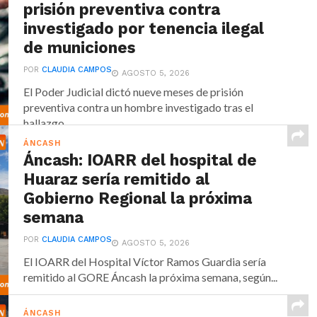
prisión preventiva contra
investigado por tenencia ilegal
de municiones
POR
CLAUDIA CAMPOS
AGOSTO 5, 2026
El Poder Judicial dictó nueve meses de prisión
preventiva contra un hombre investigado tras el
hallazgo...
ÁNCASH
Áncash: IOARR del hospital de
Huaraz sería remitido al
Gobierno Regional la próxima
semana
POR
CLAUDIA CAMPOS
AGOSTO 5, 2026
El IOARR del Hospital Víctor Ramos Guardia sería
remitido al GORE Áncash la próxima semana, según...
ÁNCASH