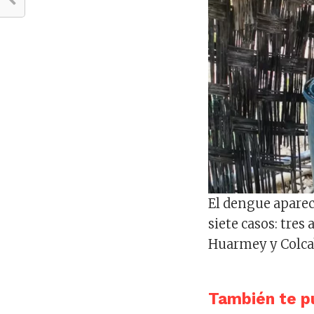
El dengue apareci
siete casos: tre
Huarmey y Colc
También te pu