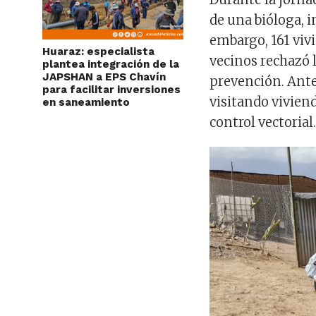
de una bióloga, i
embargo, 161 viv
Huaraz: especialista
vecinos rechazó 
plantea integración de la
JAPSHAN a EPS Chavín
prevención. Ante
para facilitar inversiones
visitando vivien
en saneamiento
control vectorial