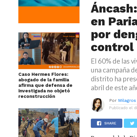
Áncash:
en Pari
por den
control
El 60% de las v
una campaña de 
Caso Hermes Flores:
distrito ha pre
abogado de la familia
afirma que defensa de
abril de este añ
investigada no objetó
reconstrucción
Por
Milagros
Publicado el
d
SHARE