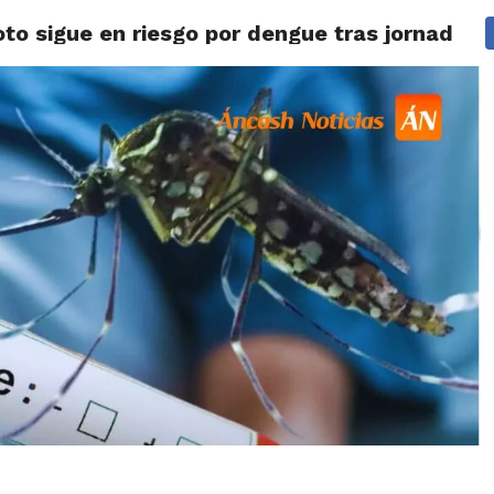
to sigue en riesgo por dengue tras jornada d
IDAD
HUARAZ
ÁNCASH
TÚ ELIGES 2026
POLICIALES