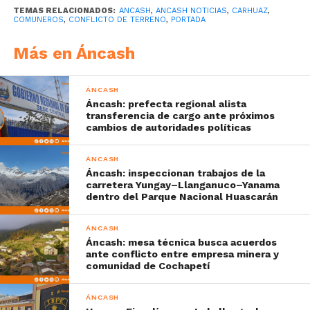
TEMAS RELACIONADOS:
ANCASH
,
ANCASH NOTICIAS
,
CARHUAZ
,
COMUNEROS
,
CONFLICTO DE TERRENO
,
PORTADA
Más en Áncash
ÁNCASH
Áncash: prefecta regional alista
transferencia de cargo ante próximos
cambios de autoridades políticas
ÁNCASH
Áncash: inspeccionan trabajos de la
carretera Yungay–Llanganuco–Yanama
dentro del Parque Nacional Huascarán
ÁNCASH
Áncash: mesa técnica busca acuerdos
ante conflicto entre empresa minera y
comunidad de Cochapetí
ÁNCASH