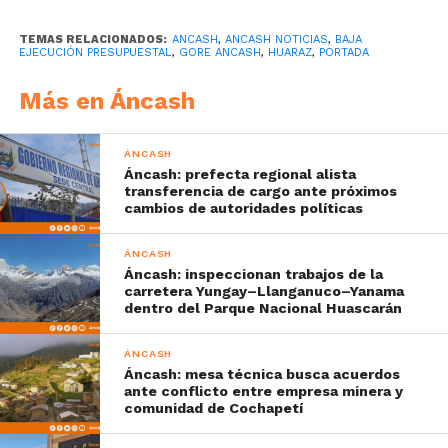
TEMAS RELACIONADOS:
ANCASH
,
ANCASH NOTICIAS
,
BAJA
EJECUCIÓN PRESUPUESTAL
,
GORE ANCASH
,
HUARAZ
,
PORTADA
Más en Áncash
ÁNCASH
Áncash: prefecta regional alista
transferencia de cargo ante próximos
cambios de autoridades políticas
ÁNCASH
Áncash: inspeccionan trabajos de la
carretera Yungay–Llanganuco–Yanama
dentro del Parque Nacional Huascarán
ÁNCASH
Áncash: mesa técnica busca acuerdos
ante conflicto entre empresa minera y
comunidad de Cochapetí