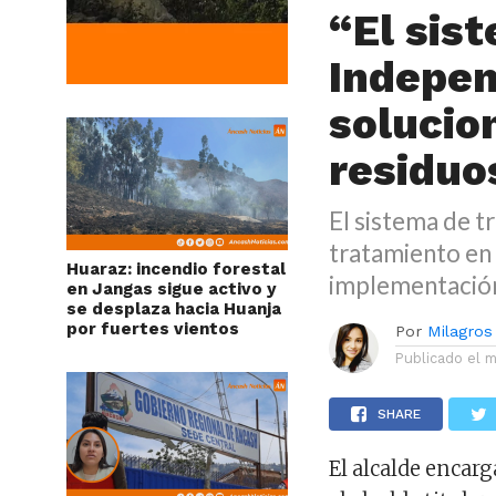
“El sis
Indepen
solucion
residuo
El sistema de t
tratamiento en 
Huaraz: incendio forestal
implementación
en Jangas sigue activo y
se desplaza hacia Huanja
por fuertes vientos
Por
Milagros
Publicado el
m
SHARE
El alcalde encar