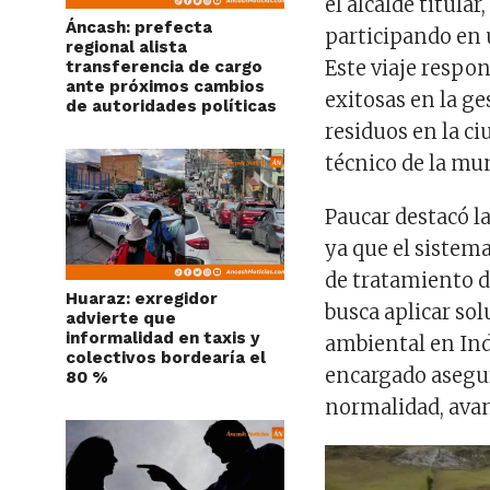
el alcalde titular
Áncash: prefecta
participando en 
regional alista
Este viaje respo
transferencia de cargo
ante próximos cambios
exitosas en la g
de autoridades políticas
residuos en la ci
técnico de la mun
Paucar destacó la
ya que el sistem
de tratamiento d
Huaraz: exregidor
busca aplicar sol
advierte que
informalidad en taxis y
ambiental en Ind
colectivos bordearía el
encargado asegu
80 %
normalidad, avan