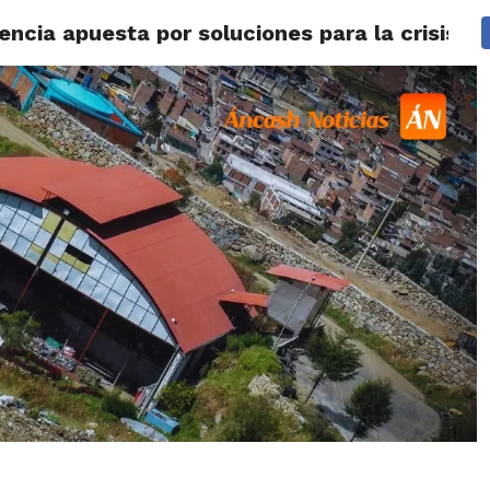
ncia apuesta por soluciones para la crisis de
IDAD
HUARAZ
ÁNCASH
TÚ ELIGES 2026
POLICIALES