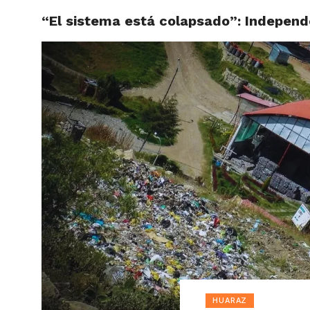
“El sistema está colapsado”: Independe
ACTUAL
HUARAZ