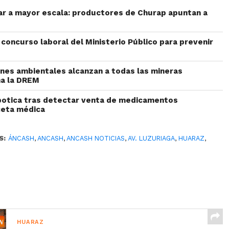
liar a mayor escala: productores de Churap apuntan a
concurso laboral del Ministerio Público para prevenir
iones ambientales alcanzan a todas las mineras
ma la DREM
botica tras detectar venta de medicamentos
ceta médica
S:
ÁNCASH
,
ANCASH
,
ANCASH NOTICIAS
,
AV. LUZURIAGA
,
HUARAZ
,
HUARAZ