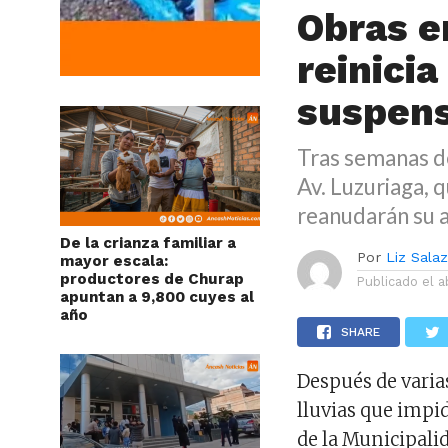
Obras en
reinicia
suspens
Tras semanas de 
Av. Luzuriaga, q
reanudarán su a
De la crianza familiar a
Por
Liz Sala
mayor escala:
productores de Churap
Publicado el
a
apuntan a 9,800 cuyes al
año
SHARE
Después de varia
lluvias que impid
de la Municipali