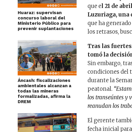
que e
l 21 de abr
Huaraz: supervisan
Luzuriaga, una d
concurso laboral del
que ha generado 
Ministerio Público para
prevenir suplantaciones
los retrasos, bus
Tras las fuertes
tomó la decisió
Sin embargo, tras
condiciones del t
durante la Seman
Áncash: fiscalizaciones
ambientales alcanzan a
peatonal.
“Estamo
todas las mineras
formalizadas, afirma la
los transeúntes y 
DREM
reanudan los trab
El gerente tambi
fecha inicial par