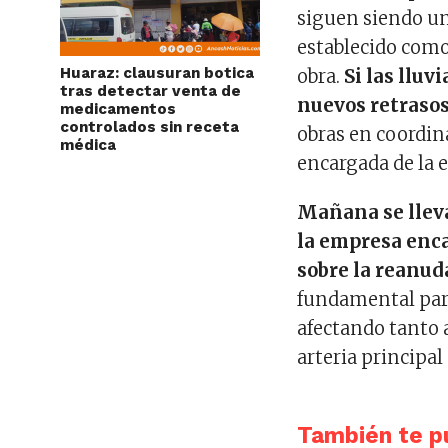
siguen siendo un 
establecido como 
Huaraz: clausuran botica
obra.
Si las lluv
tras detectar venta de
nuevos retraso
medicamentos
controlados sin receta
obras en coordin
médica
encargada de la 
Mañana se lleva
la empresa enca
sobre la reanud
fundamental para
afectando tanto 
arteria principal 
También te pu