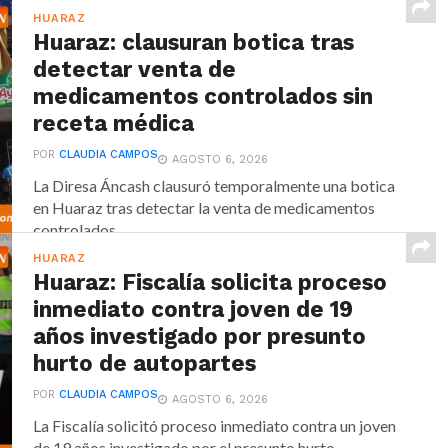
HUARAZ
Huaraz: clausuran botica tras
detectar venta de
medicamentos controlados sin
receta médica
POR
CLAUDIA CAMPOS
AGOSTO 6, 2026
La Diresa Áncash clausuró temporalmente una botica
en Huaraz tras detectar la venta de medicamentos
controlados...
HUARAZ
Huaraz: Fiscalía solicita proceso
inmediato contra joven de 19
años investigado por presunto
hurto de autopartes
POR
CLAUDIA CAMPOS
AGOSTO 6, 2026
La Fiscalía solicitó proceso inmediato contra un joven
de 19 años investigado por el presunto hurto...