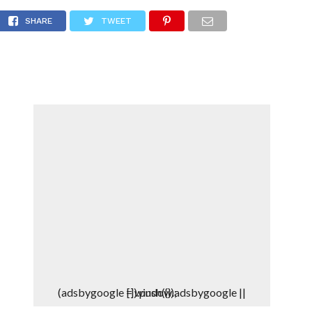
DEPORTES
DENUNCIAS WHATSAPP
SHARE
TWEET
(adsbygoogle = window.adsbygoogle || []).push({});