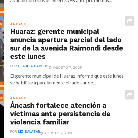
aplican correctivos en el COER ante problemas...
ÁNCASH
Huaraz: gerente municipal
anuncia apertura parcial del lado
sur de la avenida Raimondi desde
este lunes
POR
CLAUDIA CAMPOS
AGOSTO 7, 2026
El gerente municipal de Huaraz informó que este lunes
se habilitará parcialmente el lado sur de...
ÁNCASH
Áncash fortalece atención a
víctimas ante persistencia de
violencia familiar
POR
LIZ SALAZAR
AGOSTO 7, 2026