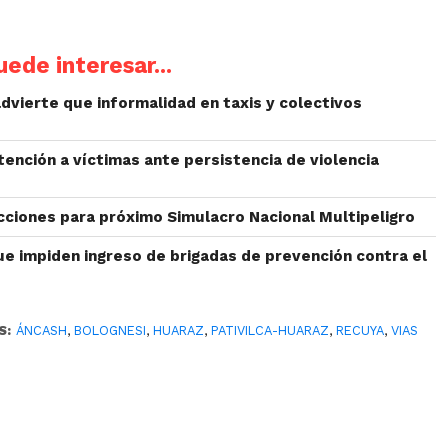
ede interesar...
dvierte que informalidad en taxis y colectivos
ención a víctimas ante persistencia de violencia
cciones para próximo Simulacro Nacional Multipeligro
ue impiden ingreso de brigadas de prevención contra el
S:
ÁNCASH
,
BOLOGNESI
,
HUARAZ
,
PATIVILCA-HUARAZ
,
RECUYA
,
VIAS