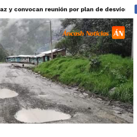
araz y convocan reunión por plan de desvíos
IDAD
HUARAZ
ÁNCASH
TÚ ELIGES 2026
POLICIALES