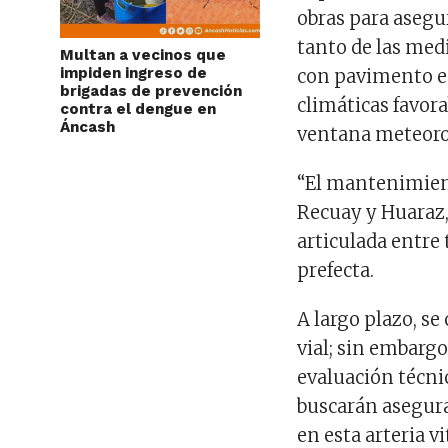
obras para asegu
tanto de las med
Multan a vecinos que
impiden ingreso de
con pavimento en
brigadas de prevención
climáticas favor
contra el dengue en
Áncash
ventana meteoro
“El mantenimient
Recuay y Huaraz
articulada entre 
prefecta.
A largo plazo, s
vial; sin embarg
evaluación técni
buscarán asegura
en esta arteria vi