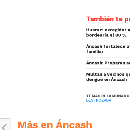
También te pu
Huaraz: exregidor a
bordearía el 80 %
Áncash fortalece at
familiar
Áncash: Preparan a
Multan a vecinos q
dengue en Áncash
TEMAS RELACIONADO
DESTROZADA
Más en Áncash