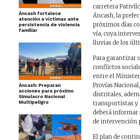
carretera Pativil
Áncash fortalece
Áncash, la prefe
atención a víctimas ante
próximos días c
persistencia de violencia
familiar
vía, cuya interve
lluvias de los úl
Para garantizar 
conflictos social
entre el Ministe
Provías Nacional,
Áncash: Preparan
acciones para próximo
distritales, ade
Simulacro Nacional
Multipeligro
transportistas y
deberá informar 
de intervención 
El plan de contin