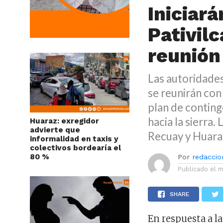
Iniciará
Pativil
reunión
Las autoridades
se reunirán con
plan de conting
hacia la sierra.
Huaraz: exregidor
advierte que
Recuay y Huara
informalidad en taxis y
colectivos bordearía el
80 %
Por
redaccion
Publicado el
m
SHARE
En respuesta a l