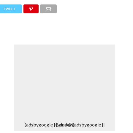
DEPORTES
DENUNCIAS WHATSAPP
TWEET
(adsbygoogle = window.adsbygoogle || []).push({});