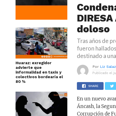
Condena
DIRESA 
doloso
Tras años de pr
fueron hallado
destinado a un
Huaraz: exregidor
Por
Liz Sala
advierte que
informalidad en taxis y
Publicado el
j
colectivos bordearía el
80 %
SHARE
En un nuevo avan
Áncash, la Segun
Corrupción de Fu