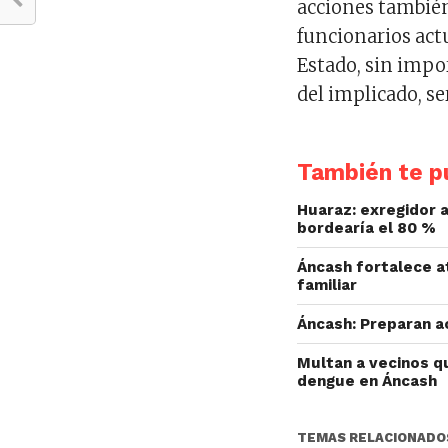
acciones también
funcionarios actu
Estado, sin impor
del implicado, s
También te pu
Huaraz: exregidor a
bordearía el 80 %
Áncash fortalece at
familiar
Áncash: Preparan a
Multan a vecinos q
dengue en Áncash
TEMAS RELACIONADO