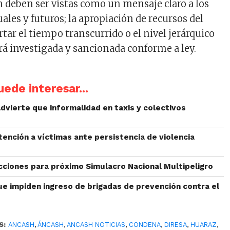
 deben ser vistas como un mensaje claro a los
ales y futuros; la apropiación de recursos del
tar el tiempo transcurrido o el nivel jerárquico
erá investigada y sancionada conforme a ley.
ede interesar...
dvierte que informalidad en taxis y colectivos
ención a víctimas ante persistencia de violencia
cciones para próximo Simulacro Nacional Multipeligro
ue impiden ingreso de brigadas de prevención contra el
S:
ANCASH
,
ÁNCASH
,
ANCASH NOTICIAS
,
CONDENA
,
DIRESA
,
HUARAZ
,