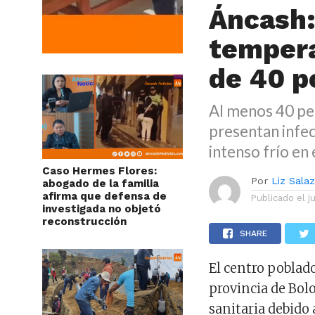
Áncash:
tempera
de 40 p
Al menos 40 per
presentan infec
intenso frío en 
Caso Hermes Flores:
Por
Liz Sala
abogado de la familia
afirma que defensa de
Publicado el
j
investigada no objetó
reconstrucción
SHARE
El centro poblado
provincia de Bol
sanitaria debido 