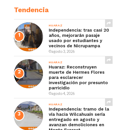
Tendencia
HUARAZ
Independencia: tras casi 20
años, mejorarán pasaje
usado por estudiantes y
vecinos de Nicrupampa
agosto 3, 2026
HUARAZ
Huaraz: Reconstruyen
muerte de Hermes Flores
para esclarecer
investigación por presunto
parricidio
agosto 4, 2026
HUARAZ
Independencia: tramo de la
vía hacia Wilcahuaín sería
entregado en agosto y
avanzan demoliciones en