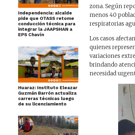
zona. Según repor
Independencia: alcalde
menos 40 poblad
pide que OTASS retome
respiratorias agu
conducción técnica para
integrar la JAAPSHAN a
EPS Chavín
Los casos afecta
quienes represen
variaciones extr
brindando atenci
necesidad urgent
Huaraz: Instituto Eleazar
Guzmán Barrón actualiza
carreras técnicas luego
de su licenciamiento