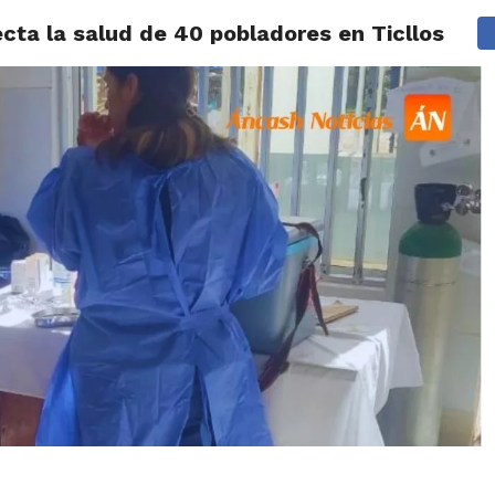
ta la salud de 40 pobladores en Ticllos
IDAD
HUARAZ
ÁNCASH
TÚ ELIGES 2026
POLICIALES