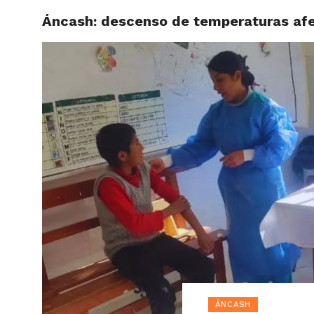
Áncash: descenso de temperaturas afec
ACTUAL
ÁNCASH