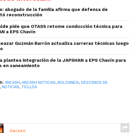
: abogado de la familia afirma que defensa de
etó reconstrucción
alde pide que OTASS retome conducción técnica para
AN a EPS Chavín
Eleazar Guzmán Barrón actualiza carreras técnicas luego
to
ta plantea integración de la JAPSHAN a EPS Chavín para
es en saneamiento
S:
ANCASH
,
ANCASH NOTICIAS
,
BOLOGNESI
,
DESCSNOS DE
,
NOTICIAS
,
TICLLOS
ÁNCASH