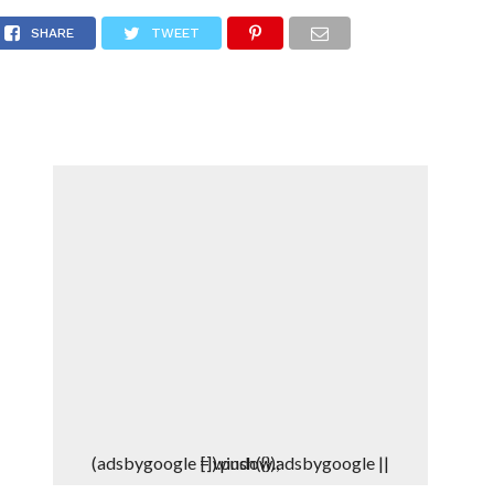
DEPORTES
DENUNCIAS WHATSAPP
SHARE
TWEET
(adsbygoogle = window.adsbygoogle || []).push({});