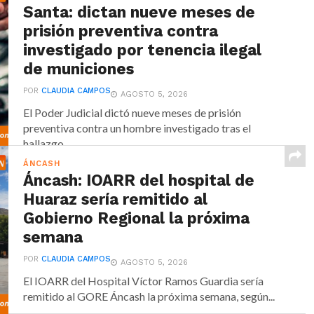
Santa: dictan nueve meses de
prisión preventiva contra
investigado por tenencia ilegal
de municiones
POR
CLAUDIA CAMPOS
AGOSTO 5, 2026
El Poder Judicial dictó nueve meses de prisión
preventiva contra un hombre investigado tras el
hallazgo...
ÁNCASH
Áncash: IOARR del hospital de
Huaraz sería remitido al
Gobierno Regional la próxima
semana
POR
CLAUDIA CAMPOS
AGOSTO 5, 2026
El IOARR del Hospital Víctor Ramos Guardia sería
remitido al GORE Áncash la próxima semana, según...