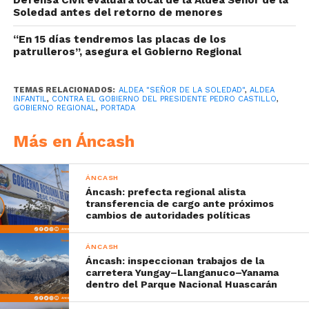
Soledad antes del retorno de menores
“En 15 días tendremos las placas de los
patrulleros”, asegura el Gobierno Regional
TEMAS RELACIONADOS:
ALDEA "SEÑOR DE LA SOLEDAD"
,
ALDEA
INFANTIL
,
CONTRA EL GOBIERNO DEL PRESIDENTE PEDRO CASTILLO
,
GOBIERNO REGIONAL
,
PORTADA
Más en Áncash
ÁNCASH
Áncash: prefecta regional alista
transferencia de cargo ante próximos
cambios de autoridades políticas
ÁNCASH
Áncash: inspeccionan trabajos de la
carretera Yungay–Llanganuco–Yanama
dentro del Parque Nacional Huascarán