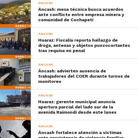
ÁNCASH
Áncash: mesa técnica busca acuerdos
ante conflicto entre empresa minera y
comunidad de Cochapetí
ÁNCASH
Huaraz: Fiscalía reporta hallazgo de
droga, antenas y objetos punzocortantes
tras requisa en penal
ÁNCASH
Áncash: advierten ausencia de
trabajadores del COER durante turnos de
monitoreo
ÁNCASH
Huaraz: gerente municipal anuncia
apertura parcial del lado sur de la
avenida Raimondi desde este lunes
ÁNCASH
Áncash fortalece atención a víctimas
ante persistencia de violencia familiar