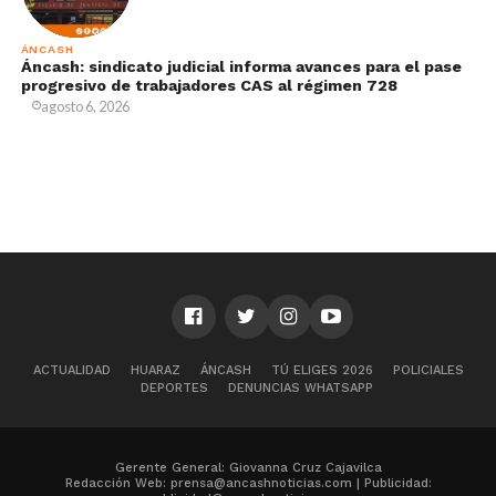
ÁNCASH
Áncash: sindicato judicial informa avances para el pase
progresivo de trabajadores CAS al régimen 728
agosto 6, 2026
ACTUALIDAD
HUARAZ
ÁNCASH
TÚ ELIGES 2026
POLICIALES
DEPORTES
DENUNCIAS WHATSAPP
Gerente General: Giovanna Cruz Cajavilca
Redacción Web: prensa@ancashnoticias.com | Publicidad: