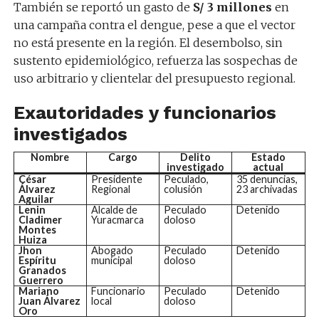
También se reportó un gasto de
S/ 3 millones
en
una campaña contra el dengue, pese a que el vector
no está presente en la región. El desembolso, sin
sustento epidemiológico, refuerza las sospechas de
uso arbitrario y clientelar del presupuesto regional.
Exautoridades y funcionarios
investigados
Nombre
Cargo
Delito
Estado
investigado
actual
César
Presidente
Peculado,
35 denuncias,
Álvarez
Regional
colusión
23 archivadas
Aguilar
Lenin
Alcalde de
Peculado
Detenido
Cladimer
Yuracmarca
doloso
Montes
Huiza
Jhon
Abogado
Peculado
Detenido
Espíritu
municipal
doloso
Granados
Guerrero
Mariano
Funcionario
Peculado
Detenido
Juan Álvarez
local
doloso
Oro