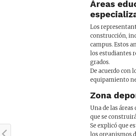
Áreas educ
especializ
Los representant
construcción, inc
campus. Estos a
los estudiantes 
grados.
De acuerdo con lo
equipamiento nec
Zona depor
Una de las áreas
que se construirá
Se explicó que e
los organismos de