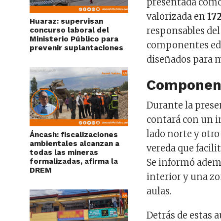
presentada como p
valorizada en
17
Huaraz: supervisan
responsables del
concurso laboral del
Ministerio Público para
componentes educ
prevenir suplantaciones
diseñados para m
Component
Durante la presen
contará con un i
lado norte y otr
Áncash: fiscalizaciones
ambientales alcanzan a
vereda que facili
todas las mineras
formalizadas, afirma la
Se informó adem
DREM
interior y una z
aulas.
Detrás de estas a