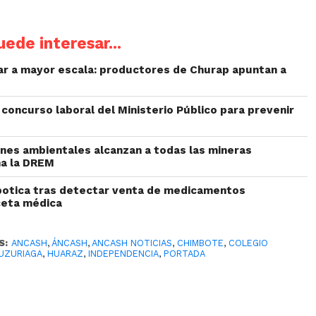
ede interesar...
liar a mayor escala: productores de Churap apuntan a
concurso laboral del Ministerio Público para prevenir
iones ambientales alcanzan a todas las mineras
ma la DREM
botica tras detectar venta de medicamentos
ceta médica
S:
ANCASH
,
ÁNCASH
,
ANCASH NOTICIAS
,
CHIMBOTE
,
COLEGIO
LUZURIAGA
,
HUARAZ
,
INDEPENDENCIA
,
PORTADA