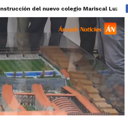
nstrucción del nuevo colegio Mariscal Luzuri
IDAD
HUARAZ
ÁNCASH
TÚ ELIGES 2026
POLICIALES