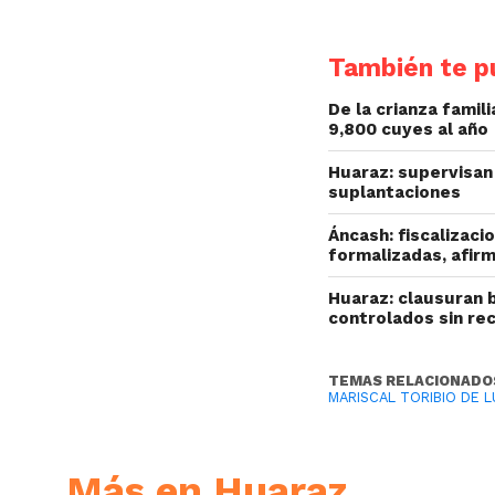
También te pu
De la crianza fami
9,800 cuyes al año
Huaraz: supervisan 
suplantaciones
Áncash: fiscalizac
formalizadas, afir
Huaraz: clausuran 
controlados sin re
TEMAS RELACIONADO
MARISCAL TORIBIO DE 
Más en Huaraz