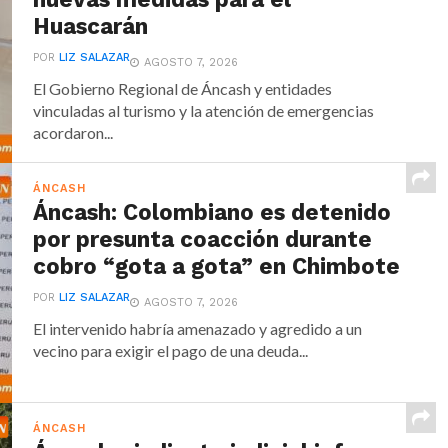
Huascarán
POR
LIZ SALAZAR
AGOSTO 7, 2026
El Gobierno Regional de Áncash y entidades
vinculadas al turismo y la atención de emergencias
acordaron...
ÁNCASH
Áncash: Colombiano es detenido
por presunta coacción durante
cobro “gota a gota” en Chimbote
POR
LIZ SALAZAR
AGOSTO 7, 2026
El intervenido habría amenazado y agredido a un
vecino para exigir el pago de una deuda...
ÁNCASH