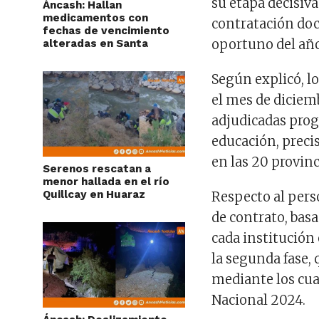
su etapa decisiva
Áncash: Hallan
medicamentos con
contratación doce
fechas de vencimiento
oportuno del año
alteradas en Santa
Según explicó, l
el mes de diciem
adjudicadas prog
educación, preci
en las 20 provinc
Serenos rescatan a
menor hallada en el río
Quillcay en Huaraz
Respecto al pers
de contrato, bas
cada institución
la segunda fase,
mediante los cua
Nacional 2024.