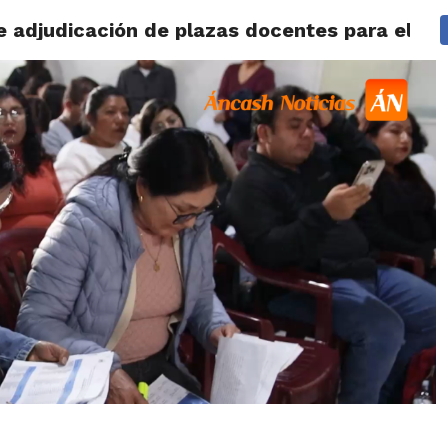
adjudicación de plazas docentes para el añ
IDAD
HUARAZ
ÁNCASH
TÚ ELIGES 2026
POLICIALES