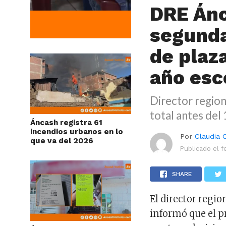
DRE Ánc
segunda
de plaz
año esc
Director region
total antes del
Áncash registra 61
incendios urbanos en lo
Por
Claudia
que va del 2026
Publicado el
f
SHARE
El director regio
informó que el p