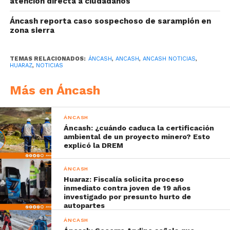
atención directa a ciudadanos
Áncash reporta caso sospechoso de sarampión en
zona sierra
TEMAS RELACIONADOS:
ÁNCASH
,
ANCASH
,
ANCASH NOTICIAS
,
HUARAZ
,
NOTICIAS
Más en Áncash
ÁNCASH
Áncash: ¿cuándo caduca la certificación
ambiental de un proyecto minero? Esto
explicó la DREM
ÁNCASH
Huaraz: Fiscalía solicita proceso
inmediato contra joven de 19 años
investigado por presunto hurto de
autopartes
ÁNCASH