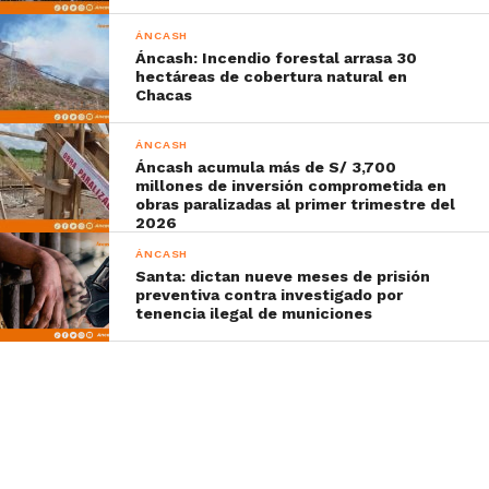
ÁNCASH
Áncash: Incendio forestal arrasa 30
hectáreas de cobertura natural en
Chacas
ÁNCASH
Áncash acumula más de S/ 3,700
millones de inversión comprometida en
obras paralizadas al primer trimestre del
2026
ÁNCASH
Santa: dictan nueve meses de prisión
preventiva contra investigado por
tenencia ilegal de municiones