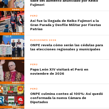
sabe del aumento anunciado por Keiko
Fujimori
PERÚ
Así fue la llegada de Keiko Fujimori a la
Gran Parada y Desfile Militar por Fiestas
Patrias
ELECCIONES 2026
ONPE revela cómo serán las cédulas para
las elecciones regionales y municipales
PERÚ
Papa León XIV visitará el Perú en
noviembre de 2026
PERÚ
ONPE culmina conteo al 100%: Así quedó
conformada la nueva Cámara de
Diputados