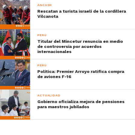
ÁNCASH
Rescatan a turista israelí de la cordillera
Vilcanota
PERÚ
Titular del Mincetur renuncia en medio
de controversia por acuerdos
internacionales
PERÚ
Política: Premier Arroyo ratifica compra
de aviones F-16
ACTUALIDAD
Gobierno oficializa mejora de pensiones
para maestros jubilados