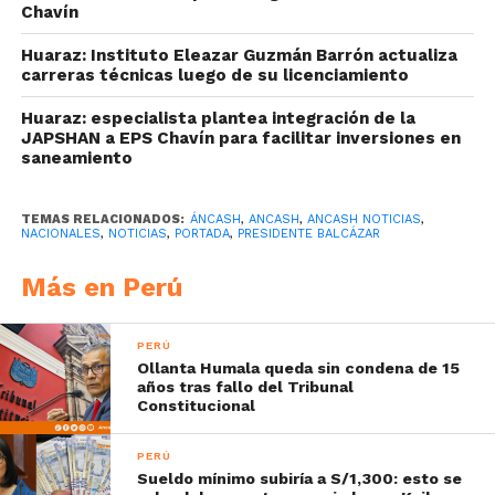
Chavín
Huaraz: Instituto Eleazar Guzmán Barrón actualiza
carreras técnicas luego de su licenciamiento
Huaraz: especialista plantea integración de la
JAPSHAN a EPS Chavín para facilitar inversiones en
saneamiento
TEMAS RELACIONADOS:
ÁNCASH
,
ANCASH
,
ANCASH NOTICIAS
,
NACIONALES
,
NOTICIAS
,
PORTADA
,
PRESIDENTE BALCÁZAR
Más en Perú
PERÚ
Ollanta Humala queda sin condena de 15
años tras fallo del Tribunal
Constitucional
PERÚ
Sueldo mínimo subiría a S/1,300: esto se