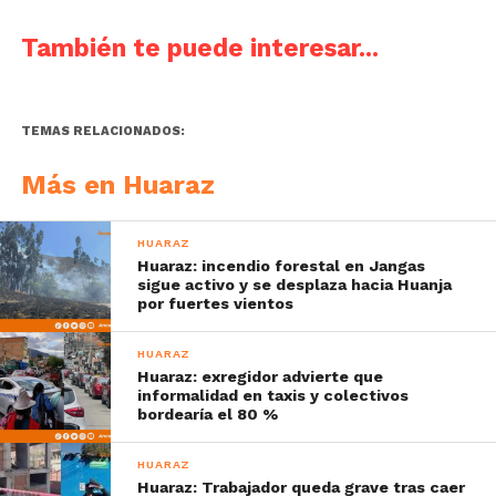
También te puede interesar...
TEMAS RELACIONADOS:
Más en Huaraz
HUARAZ
Huaraz: incendio forestal en Jangas
sigue activo y se desplaza hacia Huanja
por fuertes vientos
HUARAZ
Huaraz: exregidor advierte que
informalidad en taxis y colectivos
bordearía el 80 %
HUARAZ
Huaraz: Trabajador queda grave tras caer