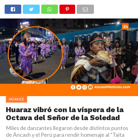
HUARAZ
Huaraz vibró con la víspera de la
Octava del Señor de la Soledad
Miles de danzantes llegaron desde distintos puntos
de Áncash y el Perú para rendir homenaje al “Taita