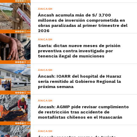
ÁNCASH
Áncash acumula más de S/ 3,700
millones de inversión comprometida en
obras paralizadas al primer trimestre del
2026
ÁNCASH
Santa: dictan nueve meses de prisión
preventiva contra investigado por
tenencia ilegal de municiones
ÁNCASH
Áncash: IOARR del hospital de Huaraz
sería remitido al Gobierno Regional la
próxima semana
ÁNCASH
Áncash: AGMP pide revisar cumplimiento
de restricción tras accidente de
montañistas chilenos en el Huascarán
ÁNCASH