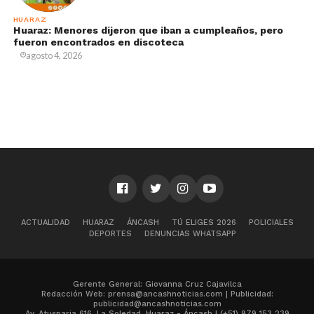
HUARAZ
Huaraz: Menores dijeron que iban a cumpleaños, pero
fueron encontrados en discoteca
agosto 4, 2026
ACTUALIDAD
HUARAZ
ÁNCASH
TÚ ELIGES 2026
POLICIALES
DEPORTES
DENUNCIAS WHATSAPP
Gerente General: Giovanna Cruz Cajavilca
Redacción Web: prensa@ancashnoticias.com | Publicidad:
publicidad@ancashnoticias.com
Av. Atusparia 616, La Soledad, Huaraz - Áncash | (+51) 979 153 239