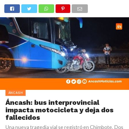
ÁNCASH
Áncash: bus interprovincial
impacta motocicleta y deja dos
fallecidos
Una nueva tragedia vial se registró en Chimbote. Dos