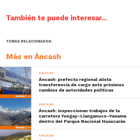
También te puede interesar...
TEMAS RELACIONADOS:
Más en Áncash
ÁNCASH
Áncash: prefecta regional alista
transferencia de cargo ante próximos
cambios de autoridades políticas
ÁNCASH
Áncash: inspeccionan trabajos de la
carretera Yungay–Llanganuco–Yanama
dentro del Parque Nacional Huascarán
ÁNCASH