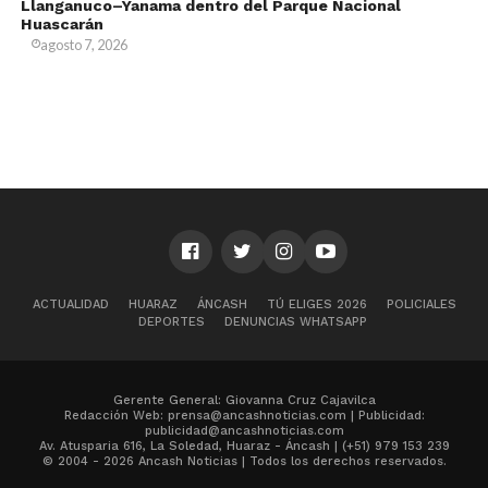
Llanganuco–Yanama dentro del Parque Nacional
Huascarán
agosto 7, 2026
ACTUALIDAD
HUARAZ
ÁNCASH
TÚ ELIGES 2026
POLICIALES
DEPORTES
DENUNCIAS WHATSAPP
Gerente General: Giovanna Cruz Cajavilca
Redacción Web: prensa@ancashnoticias.com | Publicidad:
publicidad@ancashnoticias.com
Av. Atusparia 616, La Soledad, Huaraz - Áncash | (+51) 979 153 239
© 2004 - 2026 Ancash Noticias | Todos los derechos reservados.