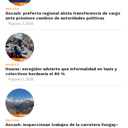
ÁNCASH
Áncash: prefecta regional alista transferencia de cargo
ante próximos cambios de autoridades políticas
agosto 7, 2026
HUARAZ
Huaraz: exregidor advierte que informalidad en taxis y
colectivos bordearía el 80 %
agosto 7, 2026
ÁNCASH
Áncash: inspeccionan trabajos de la carretera Yungay–