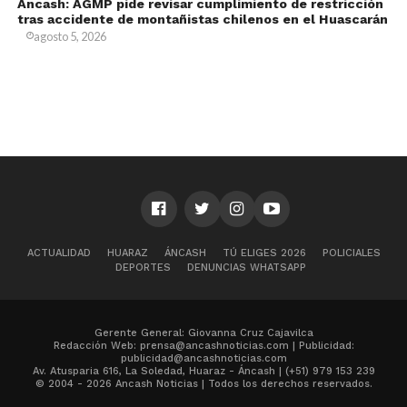
Áncash: AGMP pide revisar cumplimiento de restricción
tras accidente de montañistas chilenos en el Huascarán
agosto 5, 2026
ACTUALIDAD
HUARAZ
ÁNCASH
TÚ ELIGES 2026
POLICIALES
DEPORTES
DENUNCIAS WHATSAPP
Gerente General: Giovanna Cruz Cajavilca
Redacción Web: prensa@ancashnoticias.com | Publicidad:
publicidad@ancashnoticias.com
Av. Atusparia 616, La Soledad, Huaraz - Áncash | (+51) 979 153 239
© 2004 - 2026 Ancash Noticias | Todos los derechos reservados.