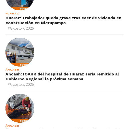
HUARAZ
Huaraz: Trabajador queda grave tras caer de vivienda en
construcción en Nicrupampa
agosto 7, 2026
ÁNCASH
Áncash: IOARR del hospital de Huaraz sería remitido al
Gobierno Regional la próxima semana
agosto 5, 2026
ÁNCASH