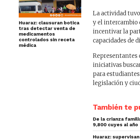
La actividad tuv
y el intercambio
Huaraz: clausuran botica
tras detectar venta de
incentivar la par
medicamentos
controlados sin receta
capacidades de d
médica
Representantes d
iniciativas busc
para estudiantes
legislación y ciu
También te pu
De la crianza fami
9,800 cuyes al año
Huaraz: supervisan 