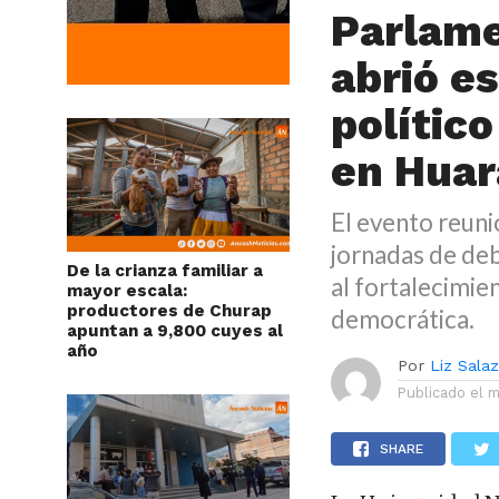
Parlame
abrió e
político
en Huar
El evento reuni
jornadas de de
De la crianza familiar a
al fortalecimien
mayor escala:
productores de Churap
democrática.
apuntan a 9,800 cuyes al
año
Por
Liz Sala
Publicado el
m
SHARE