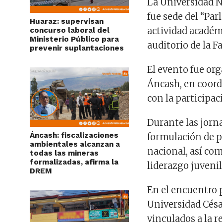
La Universidad 
fue sede del “Pa
Huaraz: supervisan
actividad académi
concurso laboral del
Ministerio Público para
auditorio de la F
prevenir suplantaciones
El evento fue or
Áncash, en coord
con la participac
Durante las jorna
Áncash: fiscalizaciones
formulación de p
ambientales alcanzan a
nacional, así com
todas las mineras
formalizadas, afirma la
liderazgo juvenil
DREM
En el encuentro 
Universidad Césa
vinculados a la re