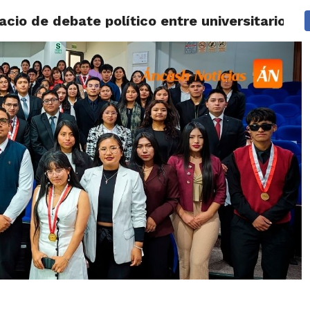
acio de debate político entre universitarios 
IDAD
HUARAZ
ÁNCASH
TÚ ELIGES 2026
POLICIALES