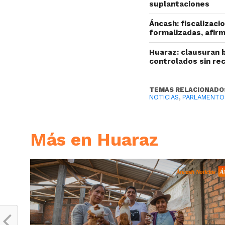
suplantaciones
Áncash: fiscalizac
formalizadas, afir
Huaraz: clausuran 
controlados sin re
TEMAS RELACIONADO
NOTICIAS
,
PARLAMENTO 
Más en Huaraz