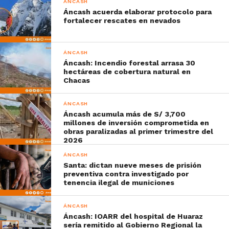
ÁNCASH
Áncash acuerda elaborar protocolo para
fortalecer rescates en nevados
ÁNCASH
Áncash: Incendio forestal arrasa 30
hectáreas de cobertura natural en
Chacas
ÁNCASH
Áncash acumula más de S/ 3,700
millones de inversión comprometida en
obras paralizadas al primer trimestre del
2026
ÁNCASH
Santa: dictan nueve meses de prisión
preventiva contra investigado por
tenencia ilegal de municiones
ÁNCASH
Áncash: IOARR del hospital de Huaraz
sería remitido al Gobierno Regional la