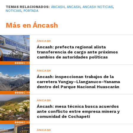
TEMAS RELACIONADOS:
ÁNCASH
,
ANCASH
,
ANCASH NOTICIAS
,
NOTICIAS
,
PORTADA
Más en Áncash
ÁNCASH
Áncash: prefecta regional alista
transferencia de cargo ante próximos
cambios de autoridades políticas
ÁNCASH
Áncash: inspeccionan trabajos de la
carretera Yungay–Llanganuco–Yanama
dentro del Parque Nacional Huascarán
ÁNCASH
Áncash: mesa técnica busca acuerdos
ante conflicto entre empresa minera y
comunidad de Cochapetí
ÁNCASH