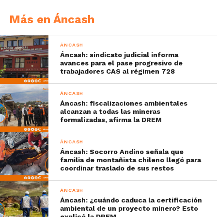
Más en Áncash
ÁNCASH
Áncash: sindicato judicial informa
avances para el pase progresivo de
trabajadores CAS al régimen 728
ÁNCASH
Áncash: fiscalizaciones ambientales
alcanzan a todas las mineras
formalizadas, afirma la DREM
ÁNCASH
Áncash: Socorro Andino señala que
familia de montañista chileno llegó para
coordinar traslado de sus restos
ÁNCASH
Áncash: ¿cuándo caduca la certificación
ambiental de un proyecto minero? Esto
explicó la DREM