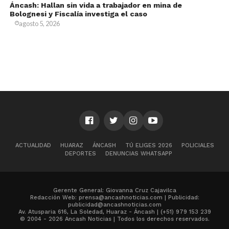
Áncash: Hallan sin vida a trabajador en mina de
Bolognesi y Fiscalía investiga el caso
agosto 5, 2026
ACTUALIDAD
HUARAZ
ÁNCASH
TÚ ELIGES 2026
POLICIALES
DEPORTES
DENUNCIAS WHATSAPP
Gerente General: Giovanna Cruz Cajavilca
Redacción Web: prensa@ancashnoticias.com | Publicidad:
publicidad@ancashnoticias.com
Av. Atusparia 616, La Soledad, Huaraz - Áncash | (+51) 979 153 239
© 2004 - 2026 Ancash Noticias | Todos los derechos reservados.