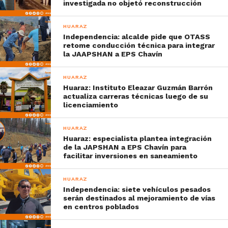
investigada no objetó reconstrucción
HUARAZ
Independencia: alcalde pide que OTASS
retome conducción técnica para integrar
la JAAPSHAN a EPS Chavín
HUARAZ
Huaraz: Instituto Eleazar Guzmán Barrón
actualiza carreras técnicas luego de su
licenciamiento
HUARAZ
Huaraz: especialista plantea integración
de la JAPSHAN a EPS Chavín para
facilitar inversiones en saneamiento
HUARAZ
Independencia: siete vehículos pesados
serán destinados al mejoramiento de vías
en centros poblados