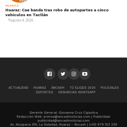
HUARAZ
Huaraz: Cae banda tras robo de autopartes a cinco
vehículos en Tacllán
agosto 4, 2026
ACTUALIDAD
HUARAZ
ÁNCASH
TÚ ELIGES 2026
POLICIALES
DEPORTES
DENUNCIAS WHATSAPP
Gerente General: Giovanna Cruz Cajavilca
Redacción Web: prensa@ancashnoticias.com | Publicidad:
publicidad@ancashnoticias.com
Av. Atusparia 616, La Soledad, Huaraz - Áncash | (+51) 979 153 239