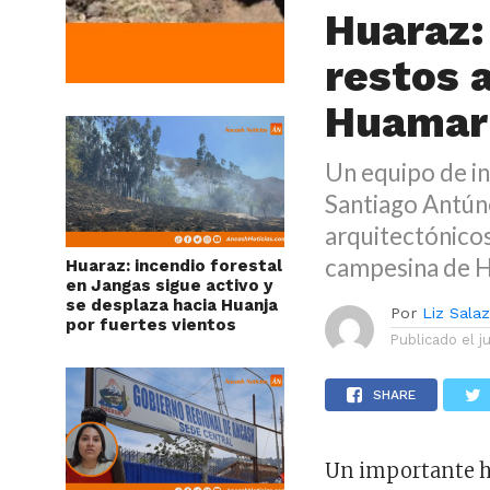
Huaraz:
restos 
Huamar
Un equipo de in
Santiago Antún
arquitectónicos
campesina de H
Huaraz: incendio forestal
en Jangas sigue activo y
se desplaza hacia Huanja
Por
Liz Sala
por fuertes vientos
Publicado el
j
SHARE
Un importante h