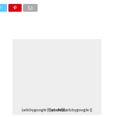
DEPORTES
DENUNCIAS WHATSAPP
T
(adsbygoogle = window.adsbygoogle || []).push({});