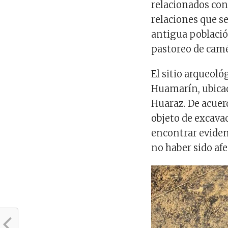
relacionados con 
relaciones que se
antigua població
pastoreo de camé
El sitio arqueol
Huamarín, ubicad
Huaraz. De acuer
objeto de excava
encontrar eviden
no haber sido af