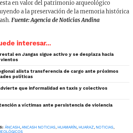
uesta en valor del patrimonio arqueológico
buyendo a la preservación de la memoria histórica
cash.
Fuente: Agencia de Noticias Andina
ede interesar...
restal en Jangas sigue activo y se desplaza hacia
 vientos
egional alista transferencia de cargo ante próximos
ades políticas
dvierte que informalidad en taxis y colectivos
ención a víctimas ante persistencia de violencia
S:
ÁNCASH
,
ANCASH NOTICIAS
,
HUAMARÍN
,
HUARAZ
,
NOTICIAS
,
UEOLÓGICOS