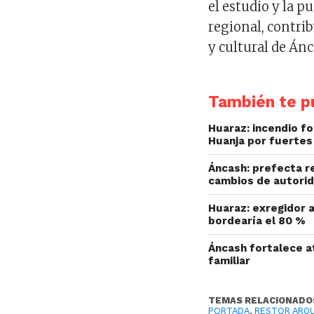
el estudio y la p
regional, contri
y cultural de Án
También te pu
Huaraz: incendio fo
Huanja por fuertes
Áncash: prefecta r
cambios de autorid
Huaraz: exregidor a
bordearía el 80 %
Áncash fortalece at
familiar
TEMAS RELACIONADO
PORTADA
,
RESTOR ARQ