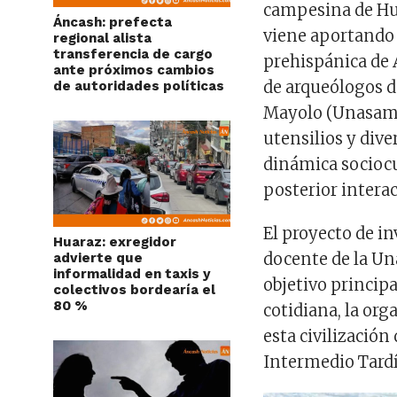
campesina de Hua
Áncash: prefecta
viene aportando 
regional alista
transferencia de cargo
prehispánica de 
ante próximos cambios
de arqueólogos d
de autoridades políticas
Mayolo (Unasam),
utensilios y dive
dinámica sociocu
posterior interac
El proyecto de in
Huaraz: exregidor
docente de la Un
advierte que
informalidad en taxis y
objetivo princip
colectivos bordearía el
80 %
cotidiana, la org
esta civilización
Intermedio Tardí