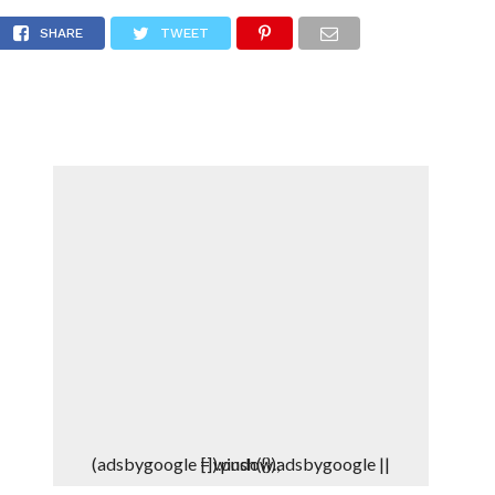
DEPORTES
DENUNCIAS WHATSAPP
SHARE
TWEET
(adsbygoogle = window.adsbygoogle || []).push({});