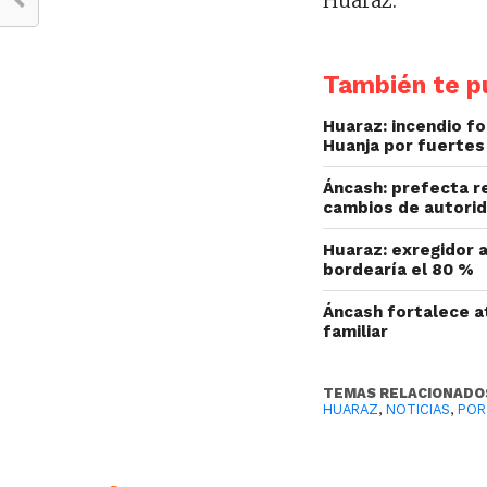
Huaraz.
También te pu
Huaraz: incendio fo
Huanja por fuertes
Áncash: prefecta r
cambios de autorid
Huaraz: exregidor a
bordearía el 80 %
Áncash fortalece at
familiar
TEMAS RELACIONADO
HUARAZ
,
NOTICIAS
,
POR