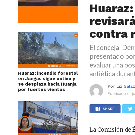
Huaraz:
revisar
contra r
El concejal Den
presentado por 
evaluar una pos
antiética duran
Huaraz: incendio forestal
en Jangas sigue activo y
se desplaza hacia Huanja
Por
Liz Sala
por fuertes vientos
Publicado el
j
SHARE
La Comisión de É