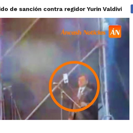
do de sanción contra regidor Yurin Valdivia
IDAD
HUARAZ
ÁNCASH
TÚ ELIGES 2026
POLICIALES