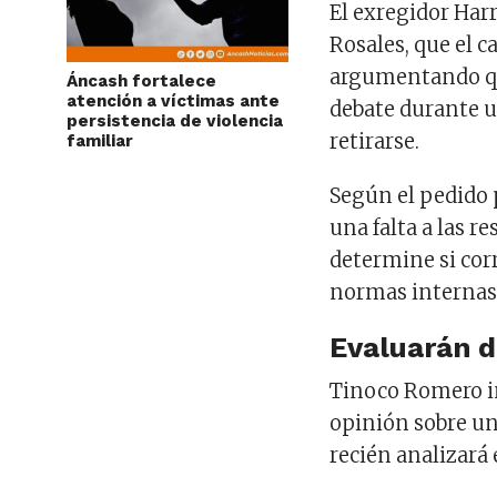
El exregidor Harr
Rosales, que el c
argumentando qu
Áncash fortalece
atención a víctimas ante
debate durante u
persistencia de violencia
retirarse.
familiar
Según el pedido 
una falta a las r
determine si cor
normas internas
Evaluarán d
Tinoco Romero i
opinión sobre un
recién analizará