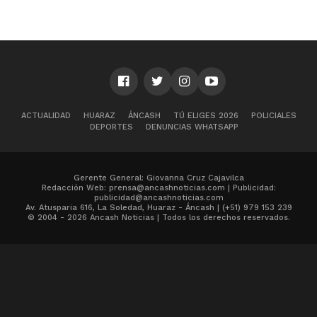
ACTUALIDAD
HUARAZ
ÁNCASH
TÚ ELIGES 2026
POLICIALES
DEPORTES
DENUNCIAS WHATSAPP
Gerente General: Giovanna Cruz Cajavilca
Redacción Web: prensa@ancashnoticias.com | Publicidad:
publicidad@ancashnoticias.com
Av. Atusparia 616, La Soledad, Huaraz - Áncash | (+51) 979 153 239
© 2004 - 2026 Ancash Noticias | Todos los derechos reservados.