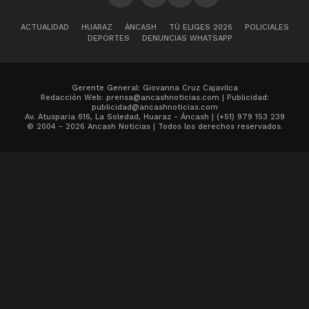
ACTUALIDAD
HUARAZ
ÁNCASH
TÚ ELIGES 2026
POLICIALES
DEPORTES
DENUNCIAS WHATSAPP
Gerente General: Giovanna Cruz Cajavilca
Redacción Web: prensa@ancashnoticias.com | Publicidad:
publicidad@ancashnoticias.com
Av. Atusparia 616, La Soledad, Huaraz - Áncash | (+51) 979 153 239
© 2004 - 2026 Ancash Noticias | Todos los derechos reservados.