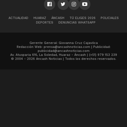
ACTUALIDAD
HUARAZ
ÁNCASH
TÚ ELIGES 2026
POLICIALES
DEPORTES
DENUNCIAS WHATSAPP
Gerente General: Giovanna Cruz Cajavilca
Redacción Web: prensa@ancashnoticias.com | Publicidad:
publicidad@ancashnoticias.com
Av. Atusparia 616, La Soledad, Huaraz - Áncash | (+51) 979 153 239
© 2004 - 2026 Ancash Noticias | Todos los derechos reservados.