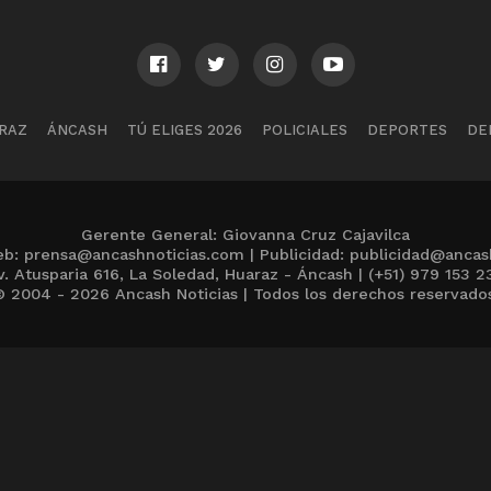
RAZ
ÁNCASH
TÚ ELIGES 2026
POLICIALES
DEPORTES
DE
Gerente General: Giovanna Cruz Cajavilca
b: prensa@ancashnoticias.com | Publicidad: publicidad@ancas
v. Atusparia 616, La Soledad, Huaraz - Áncash | (+51) 979 153 2
 2004 - 2026 Ancash Noticias | Todos los derechos reservado