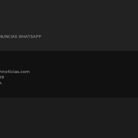
NUNCIAS WHATSAPP
hnoticias.com
39
s.