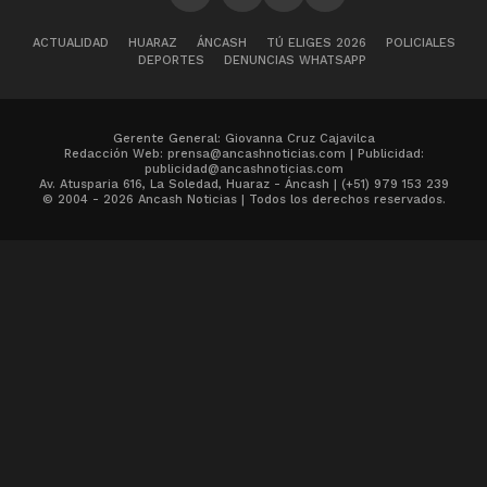
ACTUALIDAD
HUARAZ
ÁNCASH
TÚ ELIGES 2026
POLICIALES
DEPORTES
DENUNCIAS WHATSAPP
Gerente General: Giovanna Cruz Cajavilca
Redacción Web: prensa@ancashnoticias.com | Publicidad:
publicidad@ancashnoticias.com
Av. Atusparia 616, La Soledad, Huaraz - Áncash | (+51) 979 153 239
© 2004 - 2026 Ancash Noticias | Todos los derechos reservados.