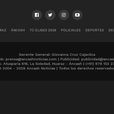
RAZ
ÁNCASH
TÚ ELIGES 2026
POLICIALES
DEPORTES
DE
Gerente General: Giovanna Cruz Cajavilca
b: prensa@ancashnoticias.com | Publicidad: publicidad@ancas
v. Atusparia 616, La Soledad, Huaraz - Áncash | (+51) 979 153 2
 2004 - 2026 Ancash Noticias | Todos los derechos reservado