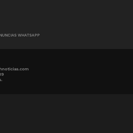
NUNCIAS WHATSAPP
hnoticias.com
39
s.