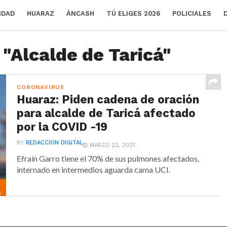
IDAD
HUARAZ
ÁNCASH
TÚ ELIGES 2026
POLICIALES
 "Alcalde de Taricá"
CORONAVIRUS
Huaraz: Piden cadena de oración
para alcalde de Taricá afectado
por la COVID -19
BY
REDACCION DIGITAL
MARZO 22, 2021
Efraín Garro tiene el 70% de sus pulmones afectados,
internado en intermedios aguarda cama UCI.