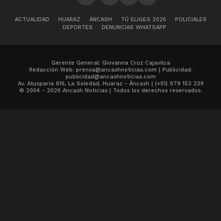
ACTUALIDAD
HUARAZ
ÁNCASH
TÚ ELIGES 2026
POLICIALES
DEPORTES
DENUNCIAS WHATSAPP
Gerente General: Giovanna Cruz Cajavilca
Redacción Web: prensa@ancashnoticias.com | Publicidad:
publicidad@ancashnoticias.com
Av. Atusparia 616, La Soledad, Huaraz - Áncash | (+51) 979 153 239
© 2004 - 2026 Ancash Noticias | Todos los derechos reservados.