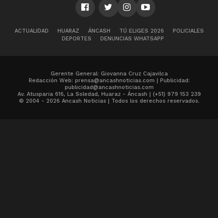
ACTUALIDAD
HUARAZ
ÁNCASH
TÚ ELIGES 2026
POLICIALES
DEPORTES
DENUNCIAS WHATSAPP
Gerente General: Giovanna Cruz Cajavilca
Redacción Web: prensa@ancashnoticias.com | Publicidad:
publicidad@ancashnoticias.com
Av. Atusparia 616, La Soledad, Huaraz - Áncash | (+51) 979 153 239
© 2004 - 2026 Ancash Noticias | Todos los derechos reservados.