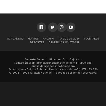
ACTUALIDAD
HUARAZ
ÁNCASH
TÚ ELIGES 2026
POLICIALES
DEPORTES
DENUNCIAS WHATSAPP
Gerente General: Giovanna Cruz Cajavilca
Redacción Web: prensa@ancashnoticias.com | Publicidad:
publicidad@ancashnoticias.com
Av. Atusparia 616, La Soledad, Huaraz - Áncash | (+51) 979 153 239
© 2004 - 2026 Ancash Noticias | Todos los derechos reservados.