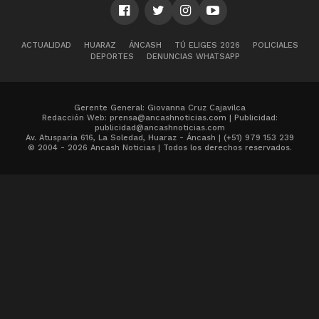
ACTUALIDAD
HUARAZ
ÁNCASH
TÚ ELIGES 2026
POLICIALES
DEPORTES
DENUNCIAS WHATSAPP
Gerente General: Giovanna Cruz Cajavilca
Redacción Web: prensa@ancashnoticias.com | Publicidad:
publicidad@ancashnoticias.com
Av. Atusparia 616, La Soledad, Huaraz - Áncash | (+51) 979 153 239
© 2004 - 2026 Ancash Noticias | Todos los derechos reservados.